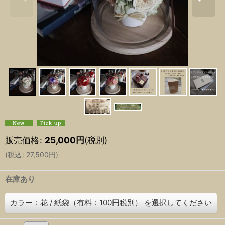
販売価格
:
25,000
円
(税別)
(
税込
:
27,500
円
)
在庫あり
カラー：花
/
紙袋（有料：100円税別）
を選択してください