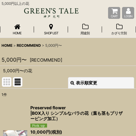
5,000円以上の花
CART
LOGIN
HOME
SHOP LIST
用途別
かざり方別
HOME
>
RECOMMEND
>
5,000円〜
5,000円〜
[
RECOMMEND
]
5,000円〜の花
表示順変更
閉じる
1
件
表示数
:
Preserved flower
|BOX入り シンプルなバラの花（葉も茎もプリザ
並び順
:
ービング加工）
10,000
円
(税別)
絞り込む