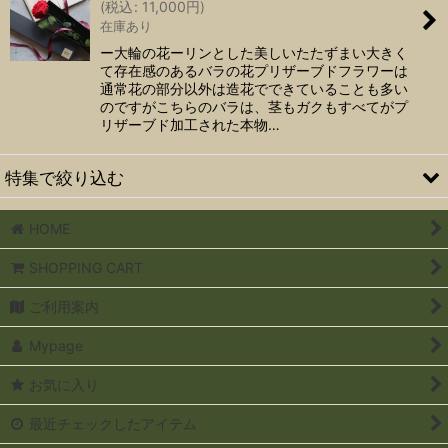
(
税込
:
11,000
円
)
在庫あり
ー大輪の花ーリンとした美しいたたずまい大きく
て存在感のあるバラの花プリザーブドフラワーは
通常花の部分以外は造花でできていることも多い
のですがこちらのバラは、茎もガクもすべてがプ
リザーブド加工された本物…
特集で絞り込む
HOME
花がお好きな方へ
SHOPPING CART
実用的に
ご利用案内
お誕生日に
Mypage
結婚式に
お気に入り
その他のお祝いごと
最近チェックしたアイテム
お正月飾り